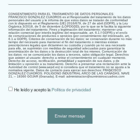
CONSENTIMIENTO PARA EL TRATAMIENTO DE DATOS PERSONALES
FRANCISCO GONZALEZ CUADROS es el Responsable del tratamiento de los datos
personales del usuario y le informa de que estos datos se tratarán de conformidad
con lo dispuesto en el Reglamento (UE) 2016/679, de 27 de abril (GDPR), y la Ley
Orgánica 3/2018, de 5 de diciembre (LOPDGDD), por lo que se le facilita la siguiente
información del tratamiento: Fines y legitimación del tratamiento: mantener una
relación comercial (por interés legítimo del responsable, art. 6.1.f GDPR) y el envío
de comunicaciones de productos o servicios (por consentimiento del interesado, art.
6.1.a GDPR). Criterios de conservación de los datos: se conservarán durante no más
tiempo del necesario para mantener el fin del tratamiento o mientras existan
prescripciones legales que dictaminen su custodia y cuando ya no sea necesario
para ello, se suprimirán con medidas de seguridad adecuadas para garantizar la
anonimización de los datos o la destrucción total de los mismos. Comunicación de
los datos: no se comunicarán los datos a terceros, salvo obligación legal. Derechos
que asisten al usuario: derecho a retirar el consentimiento en cualquier momento.
Derecho de acceso, rectificación, portabilidad y supresión de sus datos, y de
limitación u oposición a su tratamiento. Derecho a presentar una reclamación ante la
Autoridad de control (www.aepd.es) si considera que el tratamiento no se ajusta a la
normativa vigente. Datos de contacto para ejercer sus derechos: FRANCISCO
GONZALEZ CUADROS. POLÍGONO INDUSTRIAL ARCO DE LAS CAÑADAS, NAVE
21, – 18360 GOJAR (Granada). E-mail: administracion@suministroscuadros.com
He leído y acepto la
Política de privacidad
Enviar mensaje