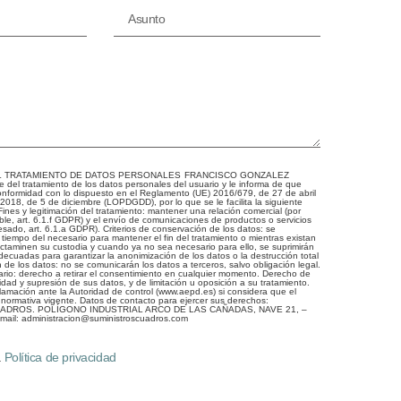
L TRATAMIENTO DE DATOS PERSONALES
FRANCISCO GONZALEZ
el tratamiento de los datos personales del usuario y le informa de que
onformidad con lo dispuesto en el Reglamento (UE) 2016/679, de 27 de abril
2018, de 5 de diciembre (LOPDGDD), por lo que se le facilita la siguiente
Fines y legitimación del tratamiento: mantener una relación comercial (por
able, art. 6.1.f GDPR) y el envío de comunicaciones de productos o servicios
esado, art. 6.1.a GDPR). Criterios de conservación de los datos: se
iempo del necesario para mantener el fin del tratamiento o mientras existan
ictaminen su custodia y cuando ya no sea necesario para ello, se suprimirán
cuadas para garantizar la anonimización de los datos o la destrucción total
de los datos: no se comunicarán los datos a terceros, salvo obligación legal.
rio: derecho a retirar el consentimiento en cualquier momento. Derecho de
ilidad y supresión de sus datos, y de limitación u oposición a su tratamiento.
amación ante la Autoridad de control (www.aepd.es) si considera que el
a normativa vigente. Datos de contacto para ejercer sus derechos:
DROS. POLÍGONO INDUSTRIAL ARCO DE LAS CAÑADAS, NAVE 21, –
ail: administracion@suministroscuadros.com
a
Política de privacidad