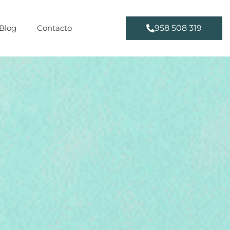
Blog
Contacto
958 508 319