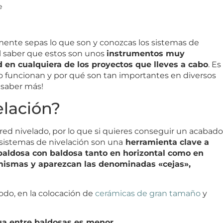
e
amente sepas lo que son y conozcas los sistemas de
al saber que estos son unos
instrumentos muy
d en cualquiera de los proyectos que lleves a cabo
. Es
o funcionan y por qué son tan importantes en diversos
 saber más!
elación?
red nivelado, por lo que si quieres conseguir un acabado
 sistemas de nivelación son una
herramienta clave a
r baldosa con baldosa tanto en horizontal como en
s mismas y aparezcan las denominadas «cejas»,
 todo, en la colocación de
cerámicas de gran tamaño
y
gua entre baldosas es menor.